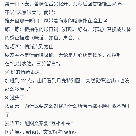
第一口下去，苦味在舌尖化开，几秒后回甘慢慢上来 ☕
不说"风景很美"，而是：
推开窗那一瞬间，风带着海水的咸味扑在脸上 🌊
练一练
：把抽象的形容词（好吃、好看、好玩）替换成具体
的感官描述（味道、颜色、声音）。
技巧四：情绪点到为止
朋友圈不是情绪垃圾桶。无论是开心还是低落，都控制
在"七分表达，三分留白"。
✅ 好的情绪表达：
加班到 12 点，出门看到月亮特别圆，突然觉得这城市也没
那么冷漠 🌙
❌ 过头了：
太痛苦了为什么要这么对我为什么所有事都不顺利我不想干
了
技巧五：配图文案要"互相补充"
图片展示
what
，文案解释
why
。