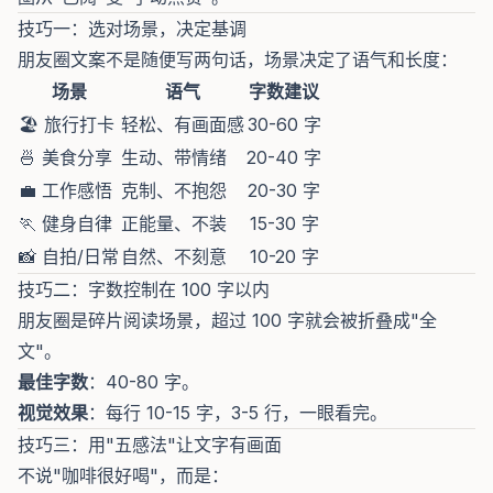
技巧一：选对场景，决定基调
朋友圈文案不是随便写两句话，场景决定了语气和长度：
场景
语气
字数建议
🏖️ 旅行打卡
轻松、有画面感
30-60 字
🍜 美食分享
生动、带情绪
20-40 字
💼 工作感悟
克制、不抱怨
20-30 字
🏃 健身自律
正能量、不装
15-30 字
📸 自拍/日常
自然、不刻意
10-20 字
技巧二：字数控制在 100 字以内
朋友圈是碎片阅读场景，超过 100 字就会被折叠成"全
文"。
最佳字数
：40-80 字。
视觉效果
：每行 10-15 字，3-5 行，一眼看完。
技巧三：用"五感法"让文字有画面
不说"咖啡很好喝"，而是：