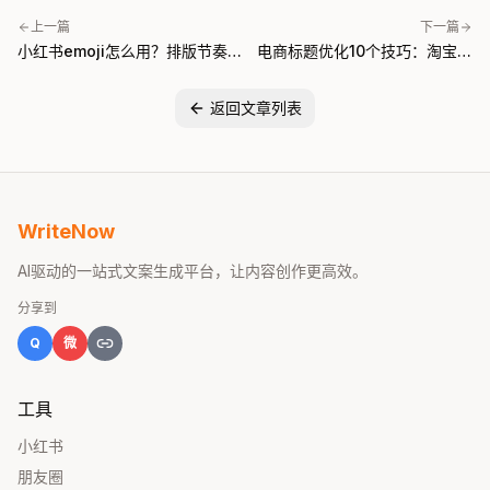
上一篇
下一篇
小红书emoji怎么用？排版节奏全
电商标题优化10个技巧：淘宝、
攻略（附emoji对照表）
京东、拼多多都通用的写法
返回文章列表
WriteNow
AI驱动的一站式文案生成平台，让内容创作更高效。
分享到
Q
微
工具
小红书
朋友圈