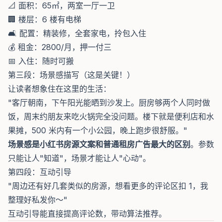
📐 面积：65㎡，两室一厅一卫
🏢 楼层：6 楼有电梯
🛋️ 配置：精装修，全套家电，拎包入住
💰 租金：2800/月，押一付三
📅 入住：随时可搬
第三段：场景感描写（这是关键！）
让读者想象住在这里的生活：
"客厅朝南，下午阳光能晒到沙发上。厨房够两个人同时做
饭，周末约朋友来吃火锅完全没问题。楼下就是便利店和水
果摊，500 米内有一个小公园，晚上跑步很舒服。"
场景感是小红书房源文案和普通租房广告最大的区别
。参数
只能让人"知道"，场景才能让人"心动"。
第四段：互动引导
"周边还有好几套类似的房源，想看更多的评论区扣 1，我
整理好私发你～"
互动引导能直接提高评论数，带动算法推荐。