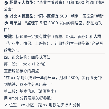
🏠
场景 + 人群型
："毕业生看过来！月租 1500 的独门独户
公寓"
🏠
对比 + 惊喜型
："同小区便宜 500！朝南一居室急转租"
🏠
清单型
："整理了 5 套 3000 以内的两居室，都在地铁
口"
关键
：标题里一定要有
数字
（价格、距离、面积）和
人群
（毕业生、情侣、上班族），让目标租客一眼觉得"这是写
给我的"。
四、正文结构：四段式写法
第一段：Hook（1-2 句）
直接说最核心的卖点：
"在 xx 站附近找到一套两居室，月租 2800，步行 5 分钟
到地铁，忍不住分享出来。"
第二段：基本信息（清晰列出）
用 emoji 分行展示关键参数：
📍 位置：xx 小区，距 xx 地铁站步行 5 分钟