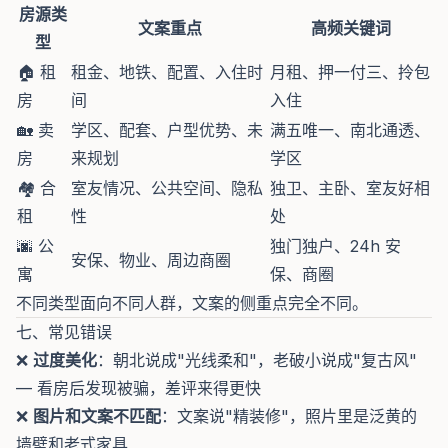
房源类
文案重点
高频关键词
型
🏠 租
租金、地铁、配置、入住时
月租、押一付三、拎包
房
间
入住
🏡 卖
学区、配套、户型优势、未
满五唯一、南北通透、
房
来规划
学区
🏘️ 合
室友情况、公共空间、隐私
独卫、主卧、室友好相
租
性
处
🌆 公
独门独户、24h 安
安保、物业、周边商圈
寓
保、商圈
不同类型面向不同人群，文案的侧重点完全不同。
七、常见错误
❌
过度美化
：朝北说成"光线柔和"，老破小说成"复古风"
— 看房后发现被骗，差评来得更快
❌
图片和文案不匹配
：文案说"精装修"，照片里是泛黄的
墙壁和老式家具