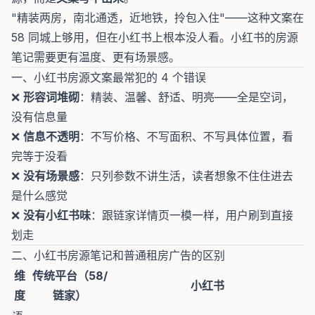
"精装两房，南北通透，近地铁，拎包入住"——这种文案在
58 同城上够用，但在小红书上根本没人看。小红书的房源
笔记需要更有温度、更有场景感。
一、小红书房源文案最常犯的 4 个错误
❌
形容词堆砌
：精装、温馨、舒适、明亮——全是空词，
没有信息量
❌
信息不透明
：不写价格、不写面积、不写具体位置，看
完等于没看
❌
没有场景感
：只列参数不讲生活，读者想象不住住进去
是什么感觉
❌
没有小红书味
：跟链家详情页一模一样，用户刷到直接
划走
二、小红书房源笔记和普通租房广告的区别
维
传统平台（58/
小红书
度
链家）